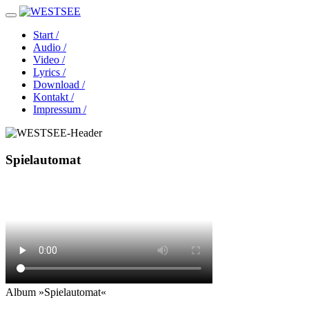
Start /
Audio /
Video /
Lyrics /
Download /
Kontakt /
Impressum /
Spielautomat
Album »Spielautomat«